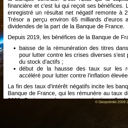
financière et c’est lui qui reçoit ses bénéfices
enregistré un résultat net négatif remonte à 
Trésor a perçu environ 65 milliards d’euros a
dividendes de la part de la Banque de France.
Depuis 2019, les bénéfices de la Banque de Fra
baisse de la rémunération des titres dan
pour lutter contre les crises diverses s’e
du stock d’actifs ;
début de la hausse des taux sur les r
accéléré pour lutter contre l’inflation élevé
La fin des taux d’intérêt négatifs incite les ba
Banque de France, qui les rémunère au taux d
2023. Ceci a causé une perte opérationnelle de
© Geopolintel 2009-2
près de 18 milliards en 2024. L’activation d’un 
milliards en 2024.
Pertes de la Banque de France, un enjeu politiq