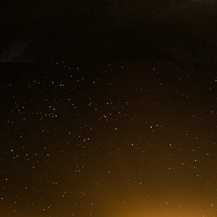
La politique monétaire étant la même dans tou
centrales évoluent ainsi largement de concert.
perte encore plus importante que la Banque d
d’euros.
En théorie, ces résultats ne posent pas de pro
la zone euro est de combattre l’inflation, pas 
le cadre de cet objectif que l’Eurosystème a 
avant de la resserrer nettement à partir de 20
de l’été 2024. Cette politique de stabilisati
déflation des années 2010, l’éclatement de la zo
à combattre le choc de la crise sanitaire, puis
politique pèse sur le bilan de l’Eurosystème.
Cependant, quand une banque centrale enregi
moins pour le Trésor qui, pour la remplacer, 
une baisse des dépenses ou l’emprunt sur
l’actionnaire principal, l’État, soit amené à l
dessous du niveau réglementaire. Ce n’est 
comme les autres banques de l’Eurosystème, a d